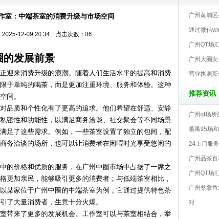
广州黄埔区
工作室‌：中端茶室的消费升级与市场空间
通过微信w
025-12-09 20:34 点击次数：86
广州QT场
圈的发展前景
‌广州大圈
正迎来消费升级的浪潮。随着人们生活水平的提高和消费
营业执照新
限于单纯的喝茶，而是更加注重环境、服务和体验。这种
推荐资讯
空间。
对品质和个性化有了更高的追求。他们希望在舒适、安静
广州qt场
私密性和功能性，以满足商务洽谈、社交聚会等不同场景
番禺95场
满足了这些需求。例如，一些茶室设置了独立的包间，配
商务洽谈的场所，也可以让消费者在闲暇时光享受悠闲的
24上门服务
广州品茶百
中的价格和优质的服务，在广州中圈市场中占据了一席之
广州QT场
格更加亲民，能够吸引更多的消费者；与低端茶室相比，
广州桑拿香
以某家位于广州中圈的中端茶室为例，它通过提供特色茶
引了大量消费者，生意十分火爆。
对
室带来了更多的发展机会。工作室可以与茶室相结合，举