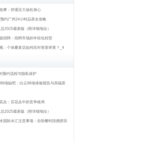
按摩：舒缓压力放松身心
x预约广州24小时品茶全攻略
汇总2025最新版（附详细地址）
女孩招聘‌：招聘市场的年轻化转型
规：个体桑拿店如何应对资质审查？_4
所的预约流程与隐私保护
和98场贴吧：白云98场体验报告与高端茶
花丛：百花丛中的竞争格局
汇总2025最新版（附详细地址）
水国际水汇注意事项：自助餐时段拥挤应