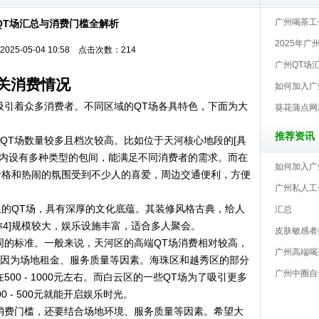
广州喝茶工
QT场汇总与消费门槛全解析
2025年
25-05-04 10:58 点击次数：214
广州QT场
关消费情况
如何加入广
吸引着众多消费者。不同区域的QT场各具特色，下面为大
葵花蒲点网
推荐资讯
QT场数量较多且档次较高。比如位于天河核心地段的[具
场内设有多种类型的包间，能满足不同消费者的需求。而在
如何加入广
的价格和热闹的氛围受到不少人的喜爱，周边交通便利，方便
广州私人工
较久的QT场，具有深厚的文化底蕴。其装修风格古典，给人
汇总
称4]规模较大，娱乐设施丰富，适合多人聚会。
皮肤敏感者
同的标准。一般来说，天河区的高端QT场消费相对较高，
广州高端喝
因为场地租金、服务质量等因素。海珠区和越秀区的部分
‌广州中圈
00 - 1000元左右。而白云区的一些QT场为了吸引更多
 - 500元就能开启娱乐时光。
消费门槛，还要结合场地环境、服务质量等因素。希望大